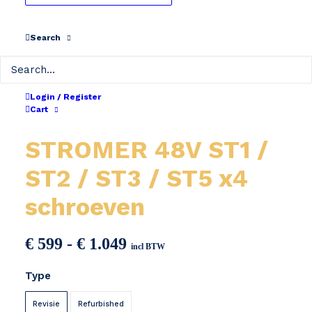
Search
Login / Register
Cart
STROMER 48V ST1 /
ST2 / ST3 / ST5 x4
schroeven
Prijsklasse:
€
599
-
€
1.049
incl BTW
€ 599
Type
tot
€ 1.049
Revisie
Refurbished