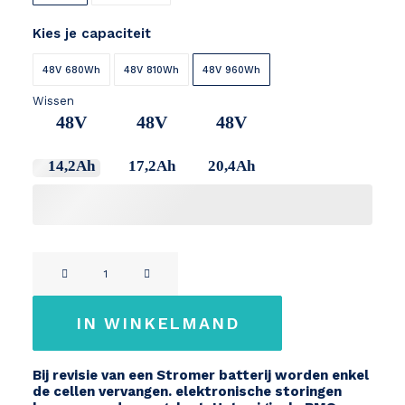
Kies je capaciteit
48V 680Wh
48V 810Wh
48V 960Wh
Wissen
48V
48V
48V
14,2Ah
17,2Ah
20,4Ah
STROMER
48V
ST1
IN WINKELMAND
/
ST2
Bij revisie van een Stromer batterij worden enkel
/
de cellen vervangen. elektronische storingen
ST3