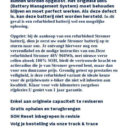
kunnen worden opgelost. Het originele BMS
(Battery Management System) moet behouden
/
blijven en moet perfect werken. Als deze defect
ST5
is, kan deze batterij niet worden hersteld.
In dit
geval is een refurbished batterij wel een mogelijke
x4
oplossing.
schroeven
Opgelet: bij de aankoop van een refurbished Stromer
aantal
batterij, dien je eerst uw oude Stromer batterij op te
sturen naar ons. Je ontvangt hiervoor nog een
verzendlabel en de nodige instructies van ons.
Deze
refurbished Stromer 48V 960Wh, met
nieuwe verse
cellen
alsook
100% SOH
, biedt de vertrouwde kracht en
actieradius die je van Stromer gewend bent, maar dan
voor een duurzame prijs. Grondig getest op prestaties en
veiligheid, is deze refurbished variant de ideale keuze
voor de prijsbewuste e-biker die niet wil inboeten aan
kwaliteit. Klaar voor vele kilometers zorgeloos
rijplezier.
U geniet van 1 jaar garantie.
Enkel aan originele capaciteit te reviseren
Gratis ophalen en terugbrengen
SOH Reset inbegrepen in revisie
Volg je bestelling via onze track & trace