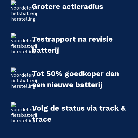
Grotere actieradius
Testrapport na revisie
batterij
Tot 50% goedkoper dan
een nieuwe batterij
Volg de status via track &
trace