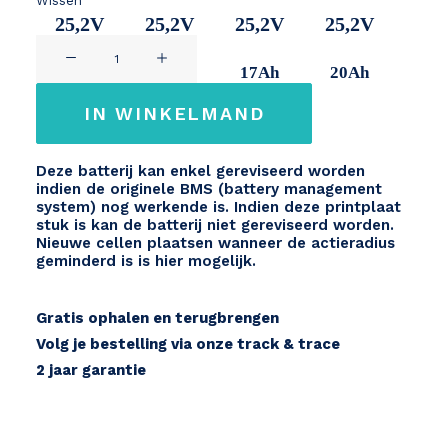
Wissen
25,2V
25,2V
25,2V
25,2V
TranzX
10Ah
14Ah
17Ah
20Ah
Eagle
BL05
IN WINKELMAND
24V
aantal
Deze batterij kan enkel gereviseerd worden
indien de originele BMS (battery management
system) nog werkende is. Indien deze printplaat
stuk is kan de batterij niet gereviseerd worden.
Nieuwe cellen plaatsen wanneer de actieradius
geminderd is is hier mogelijk.
Gratis ophalen en terugbrengen
Volg je bestelling via onze track & trace
2 jaar garantie