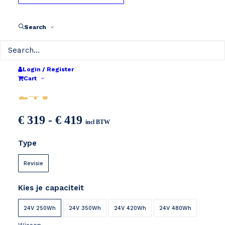
Search
TranzX Eagle BL05
Login / Register
Cart
24V
Prijsklasse:
€
319
-
€
419
incl BTW
€ 319
Type
tot
€ 419
Revisie
Kies je capaciteit
24V 250Wh
24V 350Wh
24V 420Wh
24V 480Wh