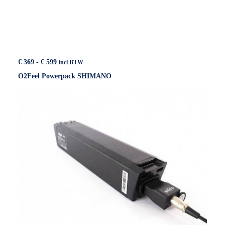
Prijsklasse:
€
369
-
€
599
incl BTW
€ 369
O2Feel Powerpack SHIMANO
tot
€ 599