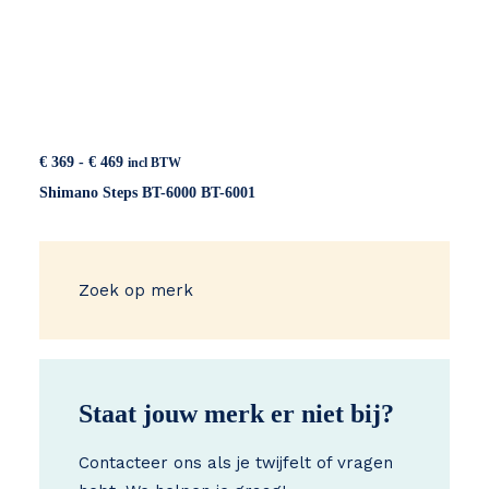
Prijsklasse:
€
369
-
€
469
incl BTW
€ 369
Shimano Steps BT-6000 BT-6001
tot
€ 469
Zoek op merk
Staat jouw merk er niet bij?
Contacteer ons als je twijfelt of vragen