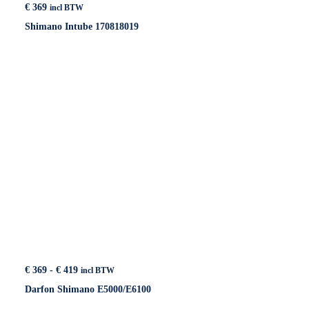
€
369
incl BTW
Shimano Intube 170818019
Prijsklasse:
€
369
-
€
419
incl BTW
€ 369
Darfon Shimano E5000/E6100
tot
€ 419