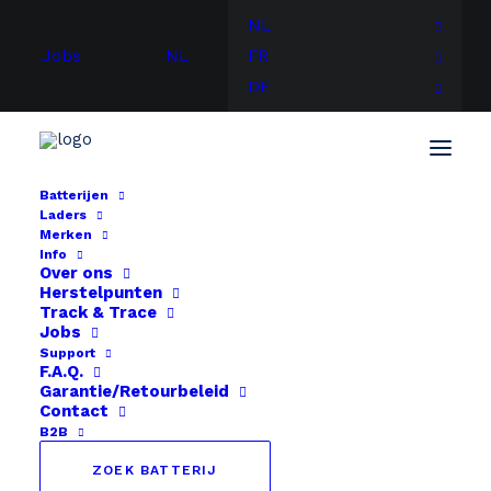
NL
Jobs
NL
FR
DE
Batterijen
Laders
Merken
Info
Over ons
Herstelpunten
Track & Trace
Jobs
Support
F.A.Q.
Garantie/Retourbeleid
Contact
B2B
ZOEK BATTERIJ