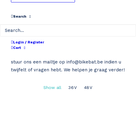
Search
Home
Shimano
SHIMANO
Login / Register
Cart
Kies hieronder het juiste type van je batterij of
stuur ons een mailtje op
info@bikebat.be
indien u
twijfelt of vragen hebt. We helpen je graag verder!
Show all
36V
48V