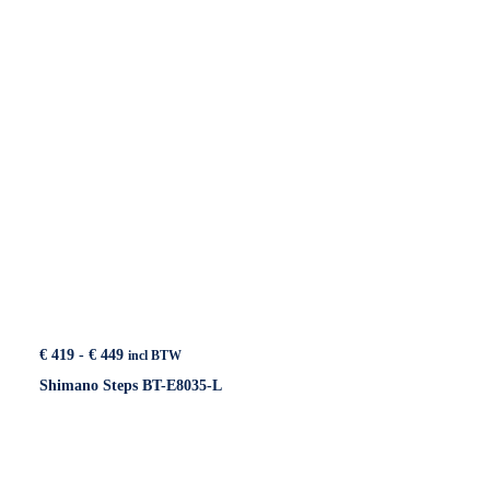
Prijsklasse:
€
419
-
€
449
incl BTW
€ 419
Shimano Steps BT-E8035-L
tot
€ 449