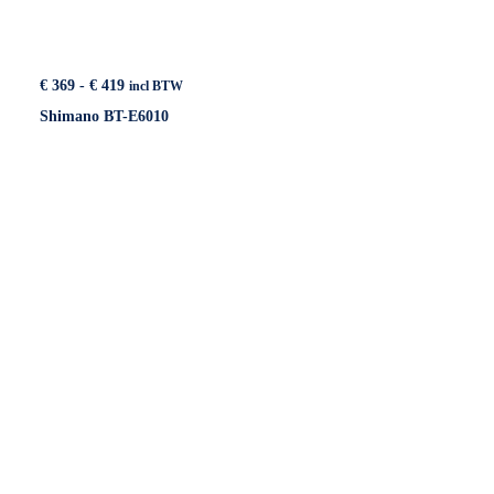
Prijsklasse:
€
369
-
€
419
incl BTW
€ 369
Shimano BT-E6010
tot
€ 419