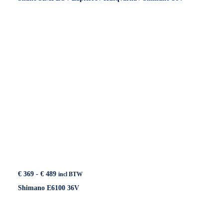
Prijsklasse:
€
369
-
€
489
incl BTW
€ 369
Shimano E6100 36V
tot
€ 489