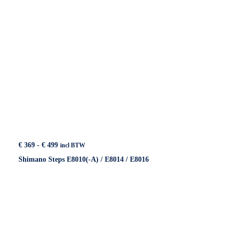
Prijsklasse:
€
369
-
€
499
incl BTW
€ 369
Shimano Steps E8010(-A) / E8014 / E8016
tot
€ 499