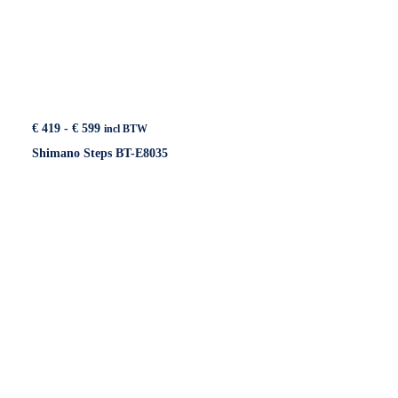
Prijsklasse:
€
419
-
€
599
incl BTW
€ 419
Shimano Steps BT-E8035
tot
€ 599