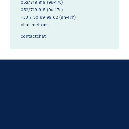
052/719 919
(9u-17u)
052/719 918
(9u-17u)
+33 7 50 69 99 62
(9h-17h)
chat met ons
contact
chat
Hoe werkt het?