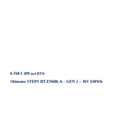
Oorspronkelijke
Huidige
€
759
€
499
incl BTW
prijs
prijs
Shimano STEPS BT-EN606-A – GEN 2 – 36V 630Wh
was:
is:
€ 759.
€ 499.