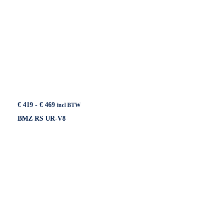
Prijsklasse:
€
419
-
€
469
incl BTW
€ 419
BMZ RS UR-V8
tot
€ 469